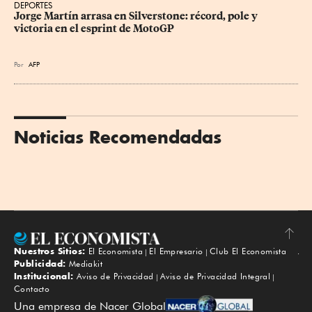
DEPORTES
Jorge Martín arrasa en Silverstone: récord, pole y 
victoria en el esprint de MotoGP
Por
AFP
Noticias Recomendadas
Nuestros Sitios:
El Economista
El Empresario
Club El Economista
Subir
Publicidad:
Mediakit
Institucional:
Aviso de Privacidad
Aviso de Privacidad Integral
Contacto
Una empresa de Nacer Global