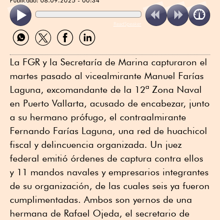
ReadSpeaker
Compartir
Compartir
Compartir
Compartir
por
por
por
por
WhatsApp
Twitter
Facebook
Linkedin
La FGR y la Secretaría de Marina capturaron el
martes pasado al vicealmirante Manuel Farías
Laguna, excomandante de la 12ª Zona Naval
en Puerto Vallarta, acusado de encabezar, junto
a su hermano prófugo, el contraalmirante
Fernando Farías Laguna, una red de huachicol
fiscal y delincuencia organizada. Un juez
federal emitió órdenes de captura contra ellos
y 11 mandos navales y empresarios integrantes
de su organización, de las cuales seis ya fueron
cumplimentadas. Ambos son yernos de una
hermana de Rafael Ojeda, el secretario de