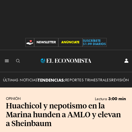
SUSCRÍBETE
NEWSLETTER
ANÚNCIATE
CONTRIBUCIONES
$1.99 DIARIOS
INI
El
SES
Economista
ÚLTIMAS NOTICIAS
TENDENCIAS:
REPORTES TRIMESTRALES
REVISIÓN 
3:00 min
OPINIÓN
Lectura
Huachicol y nepotismo en la
Marina hunden a AMLO y elevan
a Sheinbaum