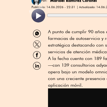
Maribel Ramírez Coronel
Por:
Publicado:
14.06.2026 - 22:31
Actualizado:
14.06.
Compartir
A punto de cumplir 90 años 
por
farmacias de autoservicio y 
WhatsApp
Compartir
estratégica destacando con s
por
Twitter
servicios de atención médica
Compartir
por
A la fecha cuenta con 189 fa
Facebook
Compartir
—con 139 consultorios adya
por
opera bajo un modelo omnica
Linkedin
con una creciente presencia 
aplicación móvil.