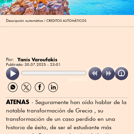
Descripción automática
CREDITOS AUTOMÁTICOS
Yanis Varoufakis
Por:
Publicado:
30.07.2025 - 23:01
ReadSpeaker
Compartir
Compartir
Compartir
Compartir
por
por
por
por
WhatsApp
Twitter
Facebook
Linkedin
ATENAS
- Seguramente han oído hablar de la
notable transformación de Grecia , su
transformación de un caso perdido en una
historia de éxito, de ser el estudiante más