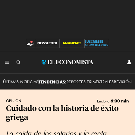
SUSCRÍBETE
NEWSLETTER
ANÚNCIATE
CONTRIBUCIONES
$1.99 DIARIOS
INI
El
SES
Economista
ÚLTIMAS NOTICIAS
TENDENCIAS:
REPORTES TRIMESTRALES
REVISIÓN 
6:00 min
OPINIÓN
Lectura
Cuidado con la historia de éxito
griega
La caída de los salarios y la renta