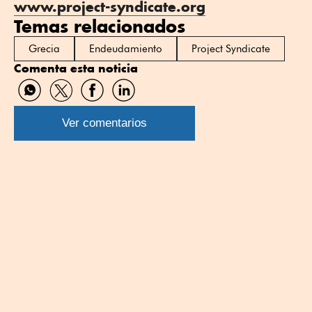
www.project-syndicate.org
Temas relacionados
Grecia
Endeudamiento
Project Syndicate
Comenta esta noticia
Compartir
Compartir
Compartir
Compartir
por
por
por
por
WhatsApp
Twitter
Facebook
Linkedin
Ver comentarios