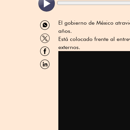
Compartir
El gobierno de México atrav
por
años.
WhatsApp
Compartir
Está colocado frente al ent
por
Twitter
externos.
Compartir
por
Facebook
Compartir
por
Linkedin