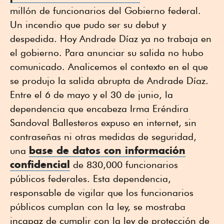
millón de funcionarios del Gobierno federal.
Un incendio que pudo ser su debut y
despedida. Hoy Andrade Díaz ya no trabaja en
el gobierno. Para anunciar su salida no hubo
comunicado. Analicemos el contexto en el que
se produjo la salida abrupta de Andrade Díaz.
Entre el 6 de mayo y el 30 de junio, la
dependencia que encabeza Irma Eréndira
Sandoval Ballesteros expuso en internet, sin
contraseñas ni otras medidas de seguridad,
base de datos con información
una
confidencial
de 830,000 funcionarios
públicos federales. Esta dependencia,
responsable de vigilar que los funcionarios
públicos cumplan con la ley, se mostraba
incapaz de cumplir con la ley de protección de