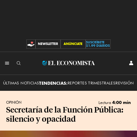
SUSCRÍBETE
NEWSLETTER
ANÚNCIATE
CONTRIBUCIONES
$1.99 DIARIOS
INI
El
SES
Economista
ÚLTIMAS NOTICIAS
TENDENCIAS:
REPORTES TRIMESTRALES
REVISIÓN 
4:00 min
OPINIÓN
Lectura
Secretaría de la Función Pública:
silencio y opacidad