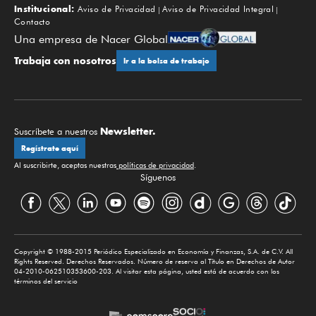
Institucional:
Aviso de Privacidad
Aviso de Privacidad Integral
Contacto
Una empresa de Nacer Global
Trabaja con nosotros
Ir a la bolsa de trabajo
Newsletter.
Suscríbete a nuestros
Regístrate aquí
Al suscribirte, aceptas nuestras
políticas de privacidad
.
Síguenos
Copyright © 1988-2015 Periódico Especializado en Economía y Finanzas, S.A. de C.V. All
Rights Reserved. Derechos Reservados. Número de reserva al Título en Derechos de Autor
04-2010-062510353600-203. Al visitar esta página, usted está de acuerdo con los
términos del servicio