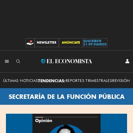
SUSCRÍBETE
NEWSLETTER
ANÚNCIATE
CONTRIBUCIONES
$1.99 DIARIOS
El
INI
SES
Economista
ÚLTIMAS NOTICIAS
TENDENCIAS:
REPORTES TRIMESTRALES
REVISIÓN 
SECRETARÍA DE LA FUNCIÓN PÚBLICA