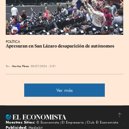
POLÍTICA
Apresuran en San Lázaro desaparición de autónomos
Por
Maritza Pérez
30/07/2024 - 0:51
Ver más
Nuestros Sitios:
El Economista
El Empresario
Club El Economista
Subir
Publicidad:
Mediakit