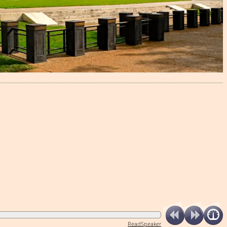
ReadSpeaker