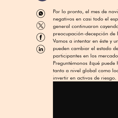
Compartir
Por lo pronto, el mes de nov
por
negativos en casi todo el es
WhatsApp
Compartir
general continuaron cayendo.
por
Twitter
preocupación-decepción de lo
Compartir
por
Vamos a intentar en éste y u
Facebook
Compartir
pueden cambiar el estado de 
por
participantes en los mercado
Linkedin
Preguntémonos ¿qué puede h
tanto a nivel global como l
invertir en activos de riesgo.