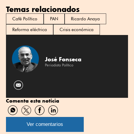
Temas relacionados
Café Político
PAN
Ricardo Anaya
Reforma eléctrica
Crisis económica
José Fonseca
Periodista Político
Comenta esta noticia
Compartir
Compartir
Compartir
Compartir
por
por
por
por
WhatsApp
Twitter
Facebook
Linkedin
Ver comentarios