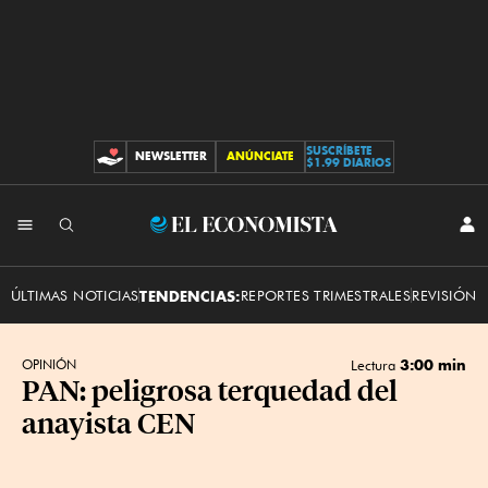
SUSCRÍBETE
NEWSLETTER
ANÚNCIATE
CONTRIBUCIONES
$1.99 DIARIOS
INI
El
SES
Economista
ÚLTIMAS NOTICIAS
TENDENCIAS:
REPORTES TRIMESTRALES
REVISIÓN 
3:00 min
OPINIÓN
Lectura
PAN: peligrosa terquedad del
anayista CEN