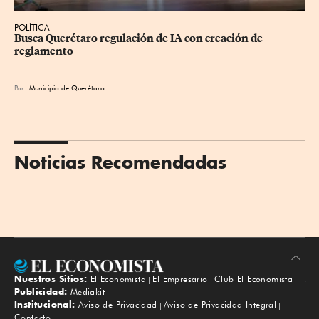
POLÍTICA
Busca Querétaro regulación de IA con creación de 
reglamento
Por
Municipio de Querétaro
Noticias Recomendadas
Nuestros Sitios:
El Economista
El Empresario
Club El Economista
Subir
Publicidad:
Mediakit
Institucional:
Aviso de Privacidad
Aviso de Privacidad Integral
Contacto