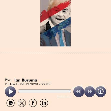
Ian Buruma
Por:
Publicado:
06.12.2023 - 22:05
ReadSpeaker
Compartir
Compartir
Compartir
Compartir
por
por
por
por
WhatsApp
Twitter
Facebook
Linkedin