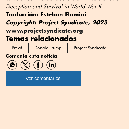
Deception and Survival in World War II.
Traducción: Esteban Flamini
Copyright: Project Syndicate, 2023
www.projectsyndicate.org
Temas relacionados
Brexit
Donald Trump
Project Syndicate
Comenta esta noticia
Compartir
Compartir
Compartir
Compartir
por
por
por
por
WhatsApp
Twitter
Facebook
Linkedin
Ver comentarios