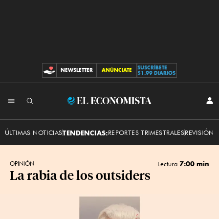
SUSCRÍBETE
NEWSLETTER
ANÚNCIATE
CONTRIBUCIONES
$1.99 DIARIOS
INI
El
SES
Economista
ÚLTIMAS NOTICIAS
TENDENCIAS:
REPORTES TRIMESTRALES
REVISIÓN 
7:00 min
OPINIÓN
Lectura
La rabia de los outsiders