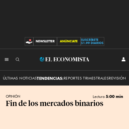
SUSCRÍBETE
NEWSLETTER
ANÚNCIATE
CONTRIBUCIONES
$1.99 DIARIOS
INI
El
SES
Economista
ÚLTIMAS NOTICIAS
TENDENCIAS:
REPORTES TRIMESTRALES
REVISIÓN 
5:00 min
OPINIÓN
Lectura
Fin de los mercados binarios