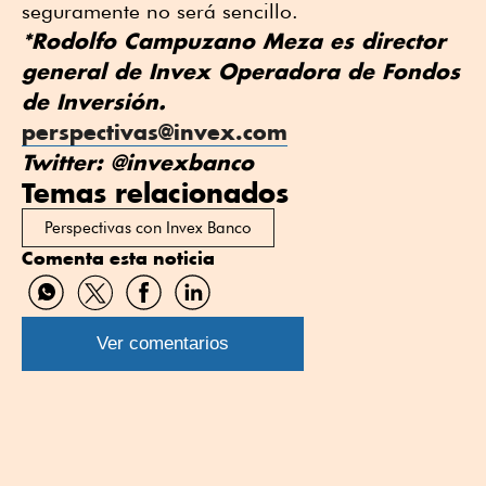
seguramente no será sencillo.
*Rodolfo Campuzano Meza es director
general de Invex Operadora de Fondos
de Inversión.
perspectivas@invex.com
Twitter: @invexbanco
Temas relacionados
Perspectivas con Invex Banco
Comenta esta noticia
Compartir
Compartir
Compartir
Compartir
por
por
por
por
WhatsApp
Twitter
Facebook
Linkedin
Ver comentarios