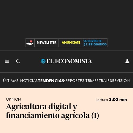
SUSCRÍBETE
NEWSLETTER
ANÚNCIATE
CONTRIBUCIONES
$1.99 DIARIOS
INI
El
SES
Economista
ÚLTIMAS NOTICIAS
TENDENCIAS:
REPORTES TRIMESTRALES
REVISIÓN 
3:00 min
OPINIÓN
Lectura
Agricultura digital y
financiamiento agrícola (I)