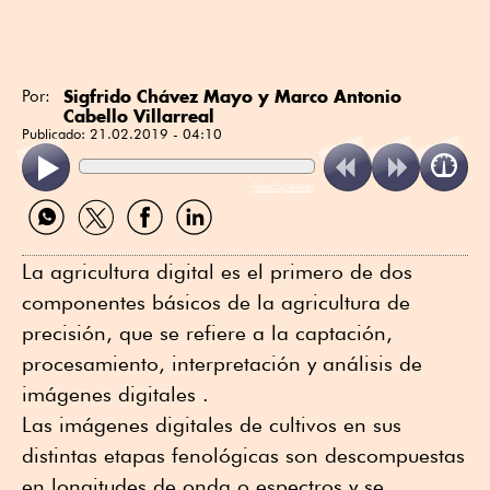
Sigfrido Chávez Mayo y Marco Antonio
Por:
Cabello Villarreal
Publicado:
21.02.2019 - 04:10
ReadSpeaker
Compartir
Compartir
Compartir
Compartir
por
por
por
por
WhatsApp
Twitter
Facebook
Linkedin
La agricultura digital es el primero de dos
componentes básicos de la agricultura de
precisión, que se refiere a la captación,
procesamiento, interpretación y análisis de
imágenes digitales .
Las imágenes digitales de cultivos en sus
distintas etapas fenológicas son descompuestas
en longitudes de onda o espectros y se