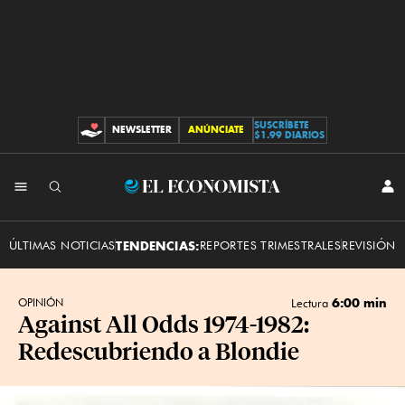
SUSCRÍBETE
NEWSLETTER
ANÚNCIATE
CONTRIBUCIONES
$1.99 DIARIOS
INI
El
SES
Economista
ÚLTIMAS NOTICIAS
TENDENCIAS:
REPORTES TRIMESTRALES
REVISIÓN 
6:00 min
OPINIÓN
Lectura
Against All Odds 1974-1982:
Redescubriendo a Blondie