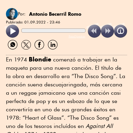
Antonio Becerril Romo
Por:
Publicado:
01.09.2022 - 23:46
ReadSpeaker
Compartir
Compartir
Compartir
Compartir
por
por
por
por
WhatsApp
Twitter
Facebook
Linkedin
Blondie
En 1974
comenzó a trabajar en la
maqueta para una nueva canción. El título de
la obra en desarrollo era “The Disco Song”. La
canción suena descuajaringada, más cercana
a un reggae jamaicano que una canción casi
perfecta de pop y es un esbozo de lo que se
convertiría en uno de sus grandes éxitos en
1978: “Heart of Glass”. “The Disco Song” es
uno de los tesoros incluídos en
Against All