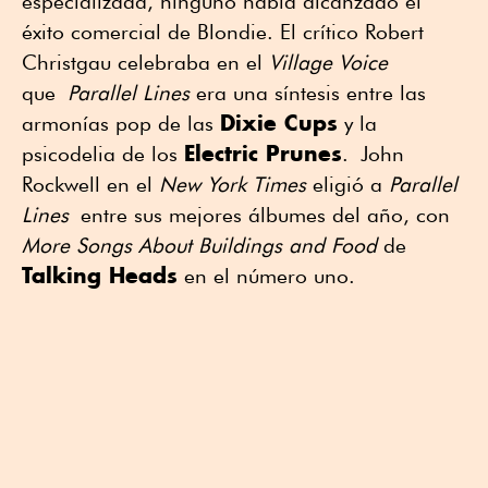
especializada, ninguno había alcanzado el
éxito comercial de Blondie. El crítico Robert
Christgau celebraba en el
Village Voice
que
Parallel Lines
era una síntesis entre las
Dixie Cups
armonías pop de las
y la
Electric Prunes
psicodelia de los
. John
Rockwell en el
New York Times
eligió a
Parallel
Lines
entre sus mejores álbumes del año, con
More Songs About Buildings
and Food
de
Talking Heads
en el número uno.