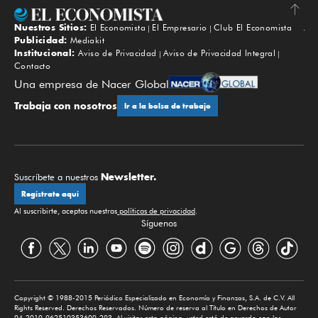
Nuestros Sitios:
El Economista
El Empresario
Club El Economista
Subir
Publicidad:
Mediakit
Institucional:
Aviso de Privacidad
Aviso de Privacidad Integral
Contacto
Una empresa de Nacer Global
Trabaja con nosotros
Ir a la bolsa de trabajo
Newsletter.
Suscríbete a nuestros
Regístrate aquí
Al suscribirte, aceptas nuestras
políticas de privacidad
.
Síguenos
Copyright © 1988-2015 Periódico Especializado en Economía y Finanzas, S.A. de C.V. All
Rights Reserved. Derechos Reservados. Número de reserva al Título en Derechos de Autor
04-2010-062510353600-203. Al visitar esta página, usted está de acuerdo con los