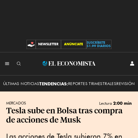
SUSCRÍBETE
NEWSLETTER
ANÚNCIATE
CONTRIBUCIONES
$1.99 DIARIOS
INI
El
SES
Economista
ÚLTIMAS NOTICIAS
TENDENCIAS:
REPORTES TRIMESTRALES
REVISIÓN 
2:00 min
MERCADOS
Lectura
Tesla sube en Bolsa tras compra
de acciones de Musk
Las acciones de Tesla subieron 7% en