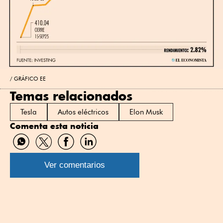
GRÁFICO EE
Temas relacionados
Tesla
Autos eléctricos
Elon Musk
Comenta esta noticia
Compartir
Compartir
Compartir
Compartir
por
por
por
por
WhatsApp
Twitter
Facebook
Linkedin
Ver comentarios