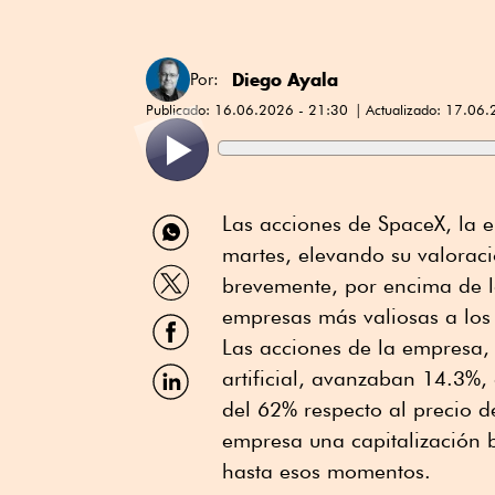
Diego Ayala
Por:
Publicado:
16.06.2026 - 21:30
Actualizado:
17.06.
Compartir
Las acciones de SpaceX, la 
por
martes, elevando su valorac
WhatsApp
Compartir
brevemente, por encima de la
por
Twitter
empresas más valiosas a los 
Compartir
por
Las acciones de la empresa, 
Facebook
Compartir
artificial, avanzaban 14.3%
por
del 62% respecto al precio d
Linkedin
empresa una capitalización b
hasta esos momentos.