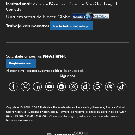
Institucional:
Aviso de Privacidad
Aviso de Privacidad Integral
Contacto
Una empresa de Nacer Global
Trabaja con nosotros
Ir a la bolsa de trabajo
Newsletter.
Suscríbete a nuestros
Regístrate aquí
Al suscribirte, aceptas nuestras
políticas de privacidad
.
Síguenos
Copyright © 1988-2015 Periódico Especializado en Economía y Finanzas, S.A. de C.V. All
Rights Reserved. Derechos Reservados. Número de reserva al Título en Derechos de Autor
04-2010-062510353600-203. Al visitar esta página, usted está de acuerdo con los
términos del servicio