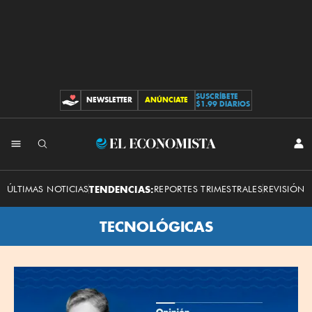
SUSCRÍBETE
NEWSLETTER
ANÚNCIATE
CONTRIBUCIONES
$1.99 DIARIOS
El
INI
SES
Economista
ÚLTIMAS NOTICIAS
TENDENCIAS:
REPORTES TRIMESTRALES
REVISIÓN 
TECNOLÓGICAS