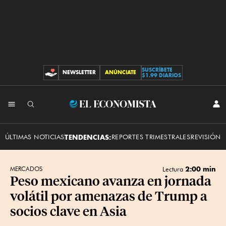
SUSCRÍBETE
NEWSLETTER
ANÚNCIATE
CONTRIBUCIONES
$1.99 DIARIOS
INI
El
SES
Economista
ÚLTIMAS NOTICIAS
TENDENCIAS:
REPORTES TRIMESTRALES
REVISIÓN 
2:00 min
MERCADOS
Lectura
Peso mexicano avanza en jornada
volátil por amenazas de Trump a
socios clave en Asia