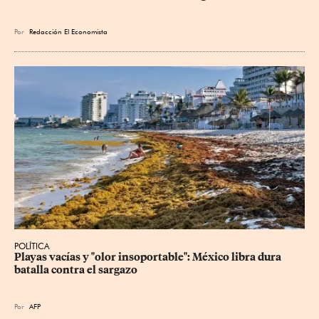
Por
Redacción El Economista
POLÍTICA
Playas vacías y "olor insoportable": México libra dura 
batalla contra el sargazo
Por
AFP