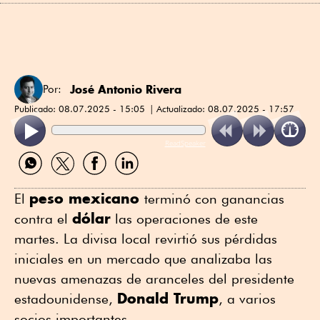
José Antonio Rivera
Por:
Publicado:
08.07.2025 - 15:05
Actualizado:
08.07.2025 - 17:57
ReadSpeaker
Compartir
Compartir
Compartir
Compartir
por
por
por
por
WhatsApp
Twitter
Facebook
Linkedin
peso mexicano
El
terminó con ganancias
dólar
contra el
las operaciones de este
martes. La divisa local revirtió sus pérdidas
iniciales en un mercado que analizaba las
nuevas amenazas de aranceles del presidente
Donald Trump
estadounidense,
, a varios
socios importantes.