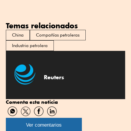
Temas relacionados
China
Compañías petroleras
Industria petrolera
Reuters
Comenta esta noticia
Compartir
Compartir
Compartir
Compartir
por
por
por
por
WhatsApp
Twitter
Facebook
Linkedin
Ver comentarios