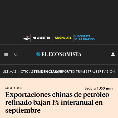
SUSCRÍBETE
NEWSLETTER
ANÚNCIATE
CONTRIBUCIONES
$1.99 DIARIOS
INI
El
SES
Economista
ÚLTIMAS NOTICIAS
TENDENCIAS:
REPORTES TRIMESTRALES
REVISIÓN 
1:00 min
MERCADOS
Lectura
Exportaciones chinas de petróleo
refinado bajan 1% interanual en
septiembre