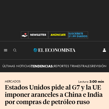
SUSCRÍBETE
NEWSLETTER
ANÚNCIATE
CONTRIBUCIONES
$1.99 DIARIOS
INI
El
SES
Economista
ÚLTIMAS NOTICIAS
TENDENCIAS:
REPORTES TRIMESTRALES
REVISIÓN 
3:00 min
MERCADOS
Lectura
Estados Unidos pide al G7 y la UE
imponer aranceles a China e India
por compras de petróleo ruso