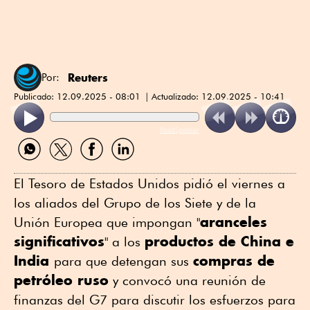
Reuters
Por:
Publicado:
12.09.2025 - 08:01
Actualizado:
12.09.2025 - 10:41
ReadSpeaker
Compartir
Compartir
Compartir
Compartir
por
por
por
por
WhatsApp
Twitter
Facebook
Linkedin
El Tesoro de Estados Unidos pidió el viernes a
los aliados del Grupo de los Siete y de la
aranceles
Unión Europea que impongan "
significativos
productos de China e
" a los
India
compras de
para que detengan sus
petróleo ruso
y convocó una reunión de
finanzas del G7 para discutir los esfuerzos para