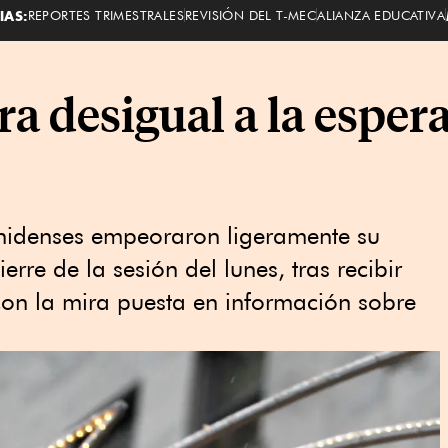
IAS:
REPORTES TRIMESTRALES
REVISIÓN DEL T-MEC
ALIANZA EDUCATIVA
rra desigual a la esper
unidenses empeoraron ligeramente su
rre de la sesión del lunes, tras recibir
on la mira puesta en información sobre