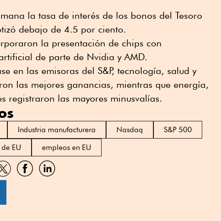
emana la tasa de interés de los bonos del Tesoro
tizó debajo de 4.5 por ciento.
rporaron la presentación de chips con
artificial de parte de Nvidia y AMD.
ase en las emisoras del S&P, tecnología, salud y
ron las mejores ganancias, mientras que energía,
les registraron las mayores minusvalías.
os
Industria manufacturera
Nasdaq
S&P 500
o de EU
empleos en EU
artir
Compartir
Compartir
Compartir
por
por
por
sApp
Twitter
Facebook
Linkedin