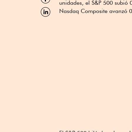
por
unidades, el S&P 500 subió 
Facebook
Compartir
Nasdaq Composite avanzó 0
por
Linkedin