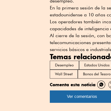
desempleo.
En la primera sesión de la s
estadounidense a 10 años co
Los operadores también inco
capacidades de inteligencia 
Al cierre de la sesión, con b
telecomunicaciones presenta
servicios básicos e industria
Temas relacionad
Desempleo
Estados Unidos
Wall Street
Bonos del Tesor
Comenta esta noticia
Comp
por
Ver comentarios
What