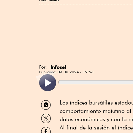
Infosel
Por:
Publicado:
03.06.2024 - 19:53
Compartir
Los índices bursátiles esta
por
comportamiento matutino al ci
WhatsApp
Compartir
datos económicos y con la m
por
Twitter
Al final de la sesión el índ
Compartir