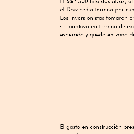
El S&P 500 hiló dos alzas, e
el Dow cedió terreno por cua
Los inversionistas tomaron 
se mantuvo en terreno de ex
esperado y quedó en zona de
El gasto en construcción pre