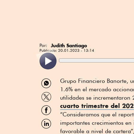
Judith Santiago
Por:
Publicado:
20.01.2023 - 13:14
Compartir
Grupo Financiero Banorte, u
por
1.6% en el mercado accionar
WhatsApp
Compartir
utilidades se incrementaron 
por
cuarto trimestre del 20
Twitter
Compartir
por
“Consideramos que el reporte
Facebook
Compartir
importantes crecimientos en
por
favorable a nivel de cartera”
Linkedin