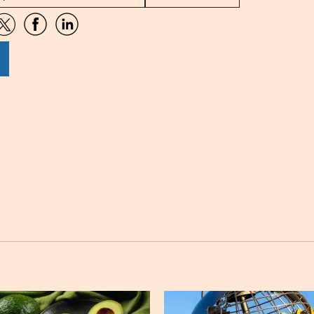
artir
Compartir
Compartir
Compartir
por
por
por
sApp
Twitter
Facebook
Linkedin