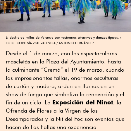
El desfile de Fallas de Valencia con vestuarios atractivos y danzas típicas.
FOTO: CORTESÍA VISIT VALENCIA / ANTONIO HERNÁNDEZ
Desde el 1 de marzo, con las espectaculares
mascletàs en la Plaza del Ayuntamiento, hasta
la culminante “Cremà” el 19 de marzo, cuando
las impresionantes fallas, enormes esculturas
de cartón y madera, arden en llamas en un
show de fuego que simboliza la renovación y el
Exposición del Ninot
fin de un ciclo. La
, la
Ofrenda de Flores a la Virgen de los
Desamparados y la Nit del Foc son eventos que
hacen de Las Fallas una experiencia