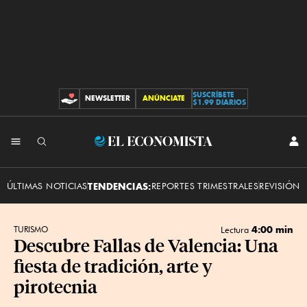
SUSCRÍBETE
NEWSLETTER
ANÚNCIATE
CONTRIBUCIONES
$1.99 DIARIOS
INI
El
SES
Economista
ÚLTIMAS NOTICIAS
TENDENCIAS:
REPORTES TRIMESTRALES
REVISIÓN 
4:00 min
TURISMO
Lectura
Descubre Fallas de Valencia: Una
fiesta de tradición, arte y
pirotecnia