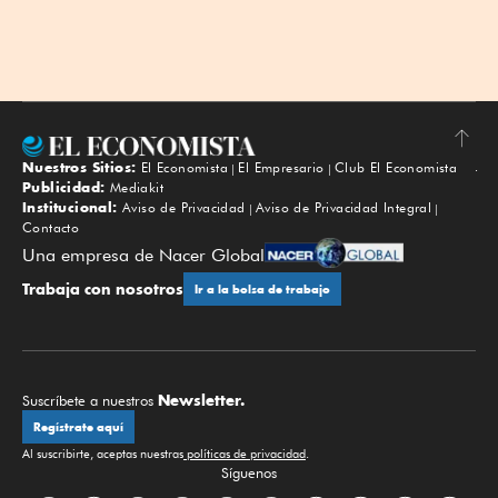
Nuestros Sitios:
El Economista
El Empresario
Club El Economista
Subir
Publicidad:
Mediakit
Institucional:
Aviso de Privacidad
Aviso de Privacidad Integral
Contacto
Una empresa de Nacer Global
Trabaja con nosotros
Ir a la bolsa de trabajo
Newsletter.
Suscríbete a nuestros
Regístrate aquí
Al suscribirte, aceptas nuestras
políticas de privacidad
.
Síguenos