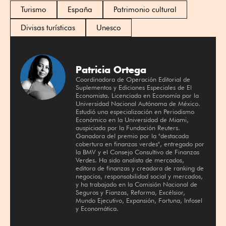
Turismo
España
Patrimonio cultural
Divisas turísticas
Unesco
Patricia Ortega
Coordinadora de Operación Editorial de
Suplementos y Ediciones Especiales de El
Economista. Licenciada en Economía por la
Universidad Nacional Autónoma de México.
Estudió una especialización en Periodismo
Económico en la Universidad de Miami,
auspiciada por la Fundación Reuters.
Ganadora del premio por la "destacada
cobertura en finanzas verdes", entregado por
la BMV y el Consejo Consultivo de Finanzas
Verdes. Ha sido analista de mercados,
editora de finanzas y creadora de ranking de
negocios, responsabilidad social y mercados,
y ha trabajado en la Comisión Nacional de
Seguros y Fianzas, Reforma, Excélsior,
Mundo Ejecutivo, Expansión, Fortuna, Infosel
y Economática.