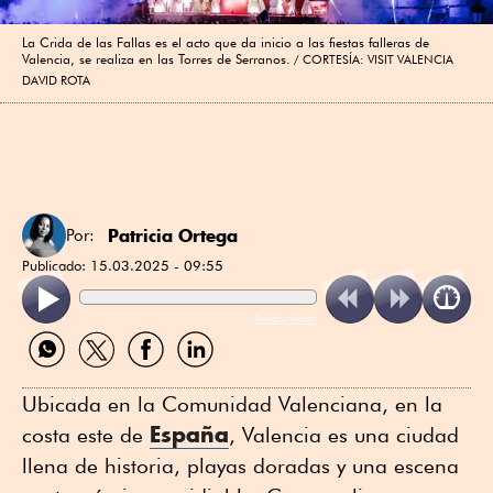
La Crida de las Fallas es el acto que da inicio a las fiestas falleras de
Valencia, se realiza en las Torres de Serranos.
CORTESÍA: VISIT VALENCIA
DAVID ROTA
Patricia Ortega
Por:
Publicado:
15.03.2025 - 09:55
ReadSpeaker
Compartir
Compartir
Compartir
Compartir
por
por
por
por
WhatsApp
Twitter
Facebook
Linkedin
Ubicada en la Comunidad Valenciana, en la
España
costa este de
, Valencia es una ciudad
llena de historia, playas doradas y una escena