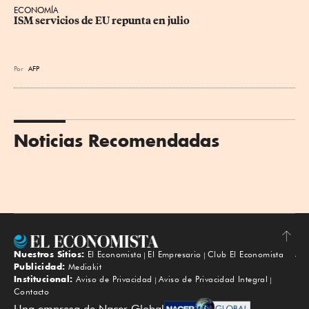
ECONOMÍA
ISM servicios de EU repunta en julio
Por
AFP
Noticias Recomendadas
Nuestros Sitios:
El Economista
El Empresario
Club El Economista
Subir
Publicidad:
Mediakit
Institucional:
Aviso de Privacidad
Aviso de Privacidad Integral
Contacto
Una empresa de Nacer Global