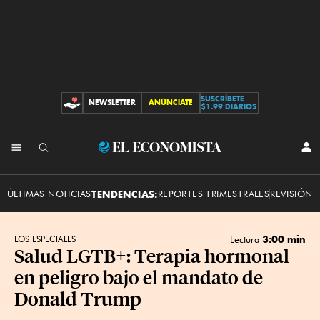
SUSCRÍBETE
NEWSLETTER
ANÚNCIATE
CONTRIBUCIONES
$1.99 DIARIOS
INI
El
SES
Economista
ÚLTIMAS NOTICIAS
TENDENCIAS:
REPORTES TRIMESTRALES
REVISIÓN 
3:00 min
LOS ESPECIALES
Lectura
Salud LGTB+: Terapia hormonal
en peligro bajo el mandato de
Donald Trump