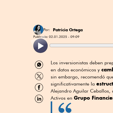
Patricia Ortega
Por:
Publicado:
02.01.2025 - 09:09
Compartir
Los inversionistas deben pr
por
cambi
en datos económicos y
WhatsApp
Compartir
sin embargo, recomendó que
por
estruc
Twitter
significativamente la
Compartir
por
Alejandro Aguilar Ceballos, 
Facebook
Compartir
Grupo Financie
Activos en
por
Linkedin