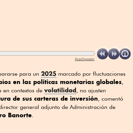
ReadSpeaker
2025
epararse para un
marcado por fluctuaciones
os en las políticas monetarias globales
,
volatilidad
 en contextos de
, no ajusten
tura de sus carteras de inversión
, comentó
director general adjunto de Administración de
ro Banorte
.