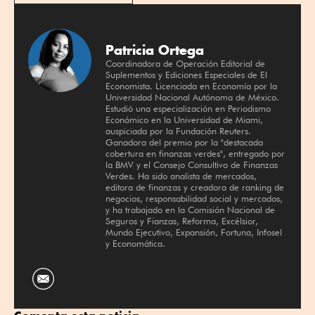
Patricia Ortega
Coordinadora de Operación Editorial de
Suplementos y Ediciones Especiales de El
Economista. Licenciada en Economía por la
Universidad Nacional Autónoma de México.
Estudió una especialización en Periodismo
Económico en la Universidad de Miami,
auspiciada por la Fundación Reuters.
Ganadora del premio por la "destacada
cobertura en finanzas verdes", entregado por
la BMV y el Consejo Consultivo de Finanzas
Verdes. Ha sido analista de mercados,
editora de finanzas y creadora de ranking de
negocios, responsabilidad social y mercados,
y ha trabajado en la Comisión Nacional de
Seguros y Fianzas, Reforma, Excélsior,
Mundo Ejecutivo, Expansión, Fortuna, Infosel
y Economática.