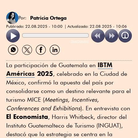
Patricia Ortega
Por:
Publicado:
22.08.2025 - 10:00
Actualizado:
22.08.2025 - 10:06
ReadSpeaker
Compartir
Compartir
Compartir
Compartir
por
por
por
por
WhatsApp
Twitter
Facebook
Linkedin
IBTM
La participación de Guatemala en
Américas
2025
, celebrado en la Ciudad de
México, confirmó la apuesta del país por
consolidarse como un destino relevante para el
turismo MICE (
Meetings, Incentives,
Conferences and Exhibitions
). En entrevista con
El Economista
, Harris Whitbeck, director del
Instituto Guatemalteco de Turismo (INGUAT),
destacó que la estrategia se centra en la