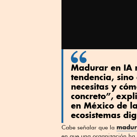
Madurar en IA n
tendencia, sino
necesitas y có
concreto”, expl
en México de l
ecosistemas dig
madure
Cabe señalar que la
en que una organización ha