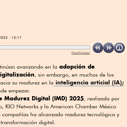
2025 - 13:17
ReadSpeaker
adopción de
tinúan avanzando en la
gitalización
, sin embargo, en muchos de los
inteligencia articial (IA);
hacia su madurez en la
ónde empezar.
e Madurez Digital (IMD) 2025
, realizado por
o, KIO Networks y la American Chamber México
s compañías ha alcanzado madurez tecnológica y
transformación digital.