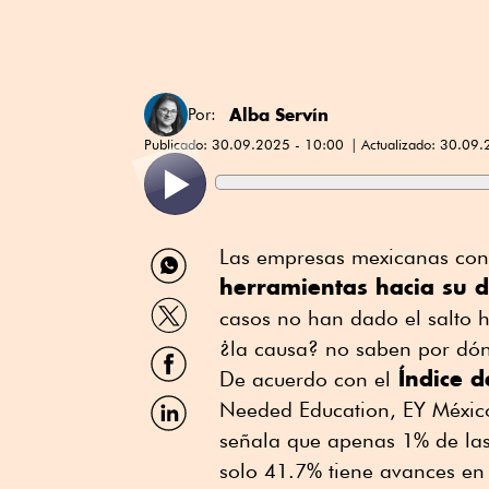
Alba Servín
Por:
Publicado:
30.09.2025 - 10:00
Actualizado:
30.09.
Compartir
Las empresas mexicanas con
por
herramientas hacia su di
WhatsApp
Compartir
casos no han dado el salto 
por
Twitter
¿la causa? no saben por d
Compartir
por
Índice d
De acuerdo con el
Facebook
Compartir
Needed Education, EY Méxic
por
señala que apenas 1% de la
Linkedin
solo 41.7% tiene avances en 