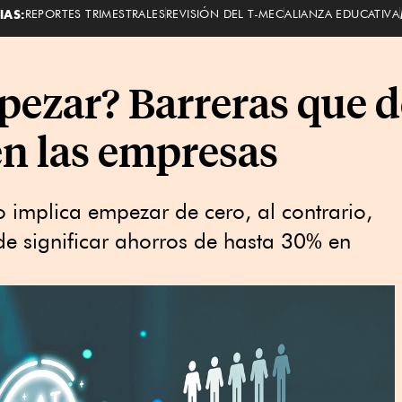
IAS:
REPORTES TRIMESTRALES
REVISIÓN DEL T-MEC
ALIANZA EDUCATIVA
ezar? Barreras que d
en las empresas
 implica empezar de cero, al contrario,
de significar ahorros de hasta 30% en