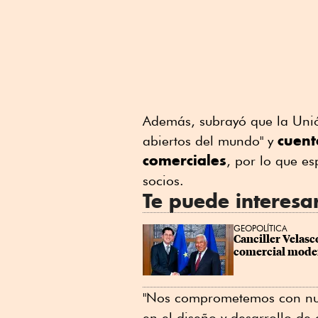
Además, subrayó que la Uni
cuent
abiertos del mundo" y
comerciales
, por lo que e
socios.
Te puede interesa
GEOPOLÍTICA
Canciller Velasc
comercial moder
"Nos comprometemos con nues
en el diseño y desarrollo de 