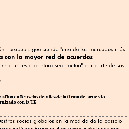
ón Europea sigue siendo "uno de los mercados más
a con la mayor red de acuerdos
spera que esa apertura sea "mutua" por parte de sus
r
o afina en Bruselas detalles de la firma del acuerdo 
nizado con la UE
tros socios globales en la medida de lo posible
estas políticas.Estamos dispuestos a dialogar con