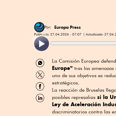
Europa Press
Por:
Publicado:
27.04.2026 - 07:07
Actualizado:
27.04.
Compartir
La Comisión Europea defendió
por
Europe"
tras las amenazas 
WhatsApp
Compartir
uno de sus objetivos es redu
por
Twitter
estratégicos.
Compartir
por
La reacción de Bruselas lleg
Facebook
Compartir
si la U
posibles represalias
por
Ley de Aceleración Indus
Linkedin
discriminatorios contra las 