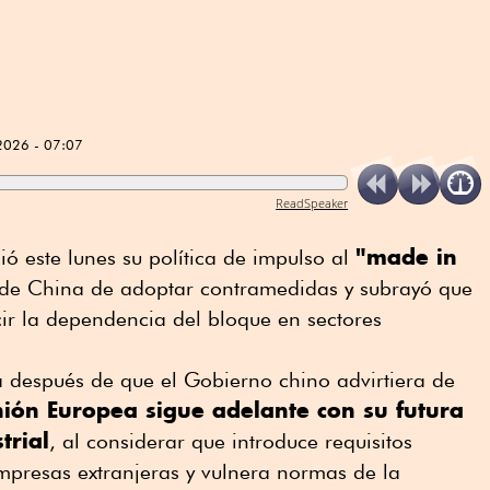
2026 - 07:07
ReadSpeaker
"made in
 este lunes su política de impulso al
de China de adoptar contramedidas y subrayó que
cir la dependencia del bloque en sectores
a después de que el Gobierno chino advirtiera de
nión Europea sigue adelante con su futura
trial
, al considerar que introduce requisitos
empresas extranjeras y vulnera normas de la