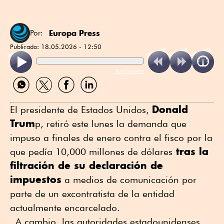
Europa Press
Por:
Publicado:
18.05.2026 - 12:50
ReadSpeaker
Compartir
Compartir
Compartir
Compartir
por
por
por
por
WhatsApp
Twitter
Facebook
Linkedin
Donald
El presidente de Estados Unidos,
Trum
p, retiró este lunes la demanda que
impuso a finales de enero contra el fisco por la
tras la
que pedía 10,000 millones de dólares
filtración de su declaración de
impuestos
a medios de comunicación por
parte de un excontratista de la entidad
actualmente encarcelado.
A cambio, las autoridades estadounidenses