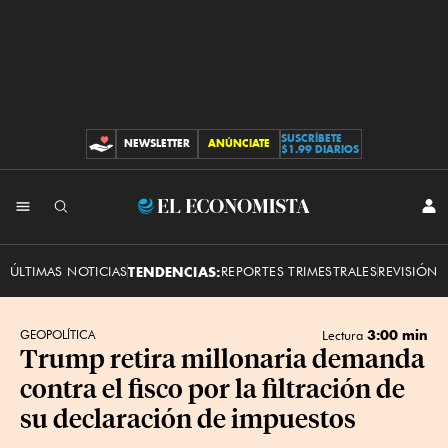
SUSCRÍBETE
NEWSLETTER
ANÚNCIATE
CONTRIBUCIONES
$1.99 DIARIOS
INI
El
SES
Economista
ÚLTIMAS NOTICIAS
TENDENCIAS:
REPORTES TRIMESTRALES
REVISIÓN 
3:00 min
GEOPOLÍTICA
Lectura
Trump retira millonaria demanda
contra el fisco por la filtración de
su declaración de impuestos