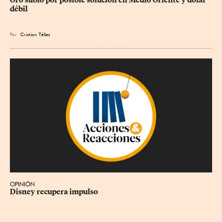
Oro subió por posible solución en Medio Oriente y dólar 
débil
Por
Cristian Téllez
OPINIÓN
Disney recupera impulso