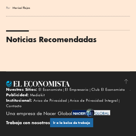
Por
Marisol Rojas
Noticias Recomendadas
Nuestros Sitios:
El Economista
El Empresario
Club El Economista
Subir
Publicidad:
Mediakit
Institucional:
Aviso de Privacidad
Aviso de Privacidad Integral
Contacto
Una empresa de Nacer Global
Trabaja con nosotros
Ir a la bolsa de trabajo