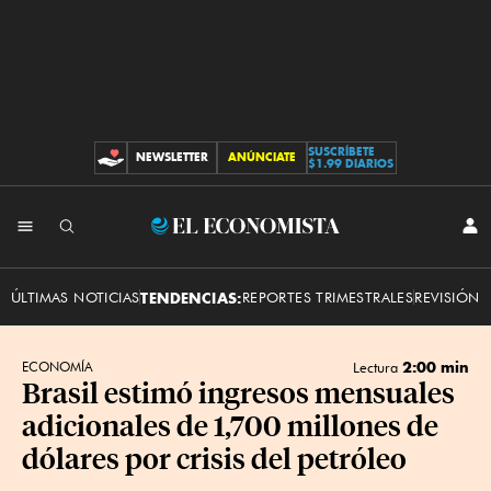
SUSCRÍBETE
NEWSLETTER
ANÚNCIATE
CONTRIBUCIONES
$1.99 DIARIOS
INI
El
SES
Economista
ÚLTIMAS NOTICIAS
TENDENCIAS:
REPORTES TRIMESTRALES
REVISIÓN 
2:00 min
ECONOMÍA
Lectura
Brasil estimó ingresos ‌mensuales
adicionales de 1,700 millones de
dólares por crisis del petróleo