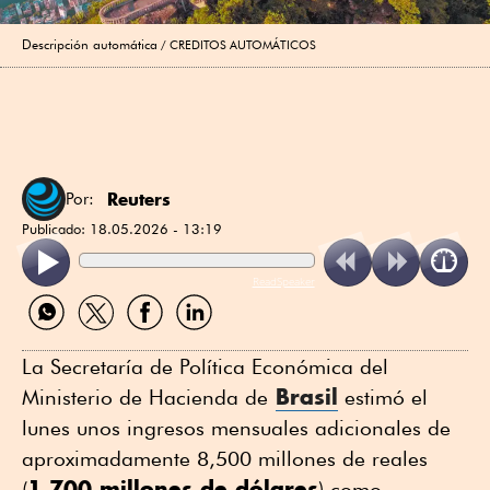
Descripción automática
CREDITOS AUTOMÁTICOS
Reuters
Por:
Publicado:
18.05.2026 - 13:19
ReadSpeaker
Compartir
Compartir
Compartir
Compartir
por
por
por
por
WhatsApp
Twitter
Facebook
Linkedin
La ⁠Secretaría de Política Económica del
Brasil
Ministerio ⁠de Hacienda de
estimó el
lunes unos ingresos mensuales adicionales de
aproximadamente 8,500 millones ⁠de reales
1,700 millones de dólares
(
) ⁠como