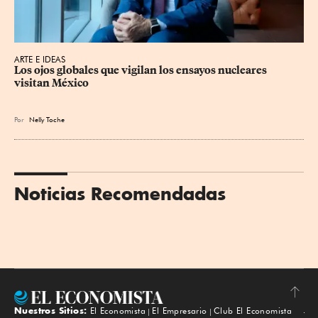
ARTE E IDEAS
Los ojos globales que vigilan los ensayos nucleares 
visitan México
Por
Nelly Toche
Noticias Recomendadas
Nuestros Sitios:
El Economista
El Empresario
Club El Economista
Subir