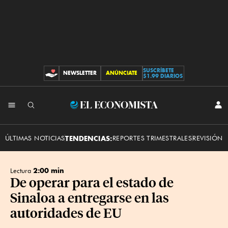
SUSCRÍBETE
NEWSLETTER
ANÚNCIATE
CONTRIBUCIONES
$1.99 DIARIOS
INI
El
SES
Economista
ÚLTIMAS NOTICIAS
TENDENCIAS:
REPORTES TRIMESTRALES
REVISIÓN 
2:00 min
Lectura
De operar para el estado de
Sinaloa a entregarse en las
autoridades de EU