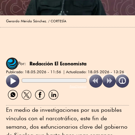
Gerardo Mérida Sánchez.
CORTESÍA
Redacción El Economista
Por:
Publicado:
18.05.2026 - 11:56
Actualizado:
18.05.2026 - 13:26
ReadSpeaker
Compartir
Compartir
Compartir
Compartir
por
por
por
por
WhatsApp
Twitter
Facebook
Linkedin
En medio de investigaciones por sus posibles
vínculos con el narcotráfico, este fin de
semana, dos exfuncionarios clave del gobierno
de Sinaloa que hasta hace unas semanas