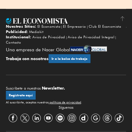
Nuestros Sitios:
El Economista
El Empresario
Club El Economista
Subir
Publicidad:
Mediakit
Institucional:
Aviso de Privacidad
Aviso de Privacidad Integral
Contacto
Una empresa de Nacer Global
Trabaja con nosotros
Ir a la bolsa de trabajo
Newsletter.
Suscríbete a nuestros
Regístrate aquí
Al suscribirte, aceptas nuestras
políticas de privacidad
.
Síguenos