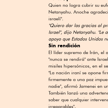
Quien no logra cubrir su euf
Netanyahu. Anoche agradeció
israelí".
"Quiero dar las gracias al p
Israel", dijo Netanyahu. "Le 
apoyo que Estados Unidos nos
Sin rendición
El líder supremo de Irán, el 
"nunca se rendirá" ante Isra
misiles hipersónicos, en el s
"La nación iraní se opone f
firmemente a una paz impues
nadie", afirmó Jamenei en un
También lanzó una advertenc
saber que cualquier interven
irreparables".