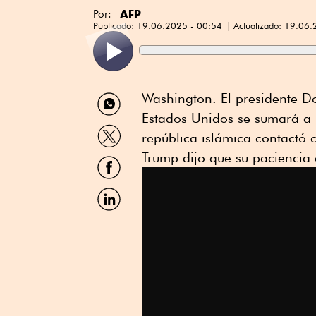
AFP
Por:
Publicado:
19.06.2025 - 00:54
Actualizado:
19.06.
Compartir
Washington. El presidente Do
por
Estados Unidos se sumará a l
WhatsApp
Compartir
república islámica contactó
por
Twitter
Trump dijo que su paciencia 
Compartir
por
Facebook
Compartir
por
Linkedin