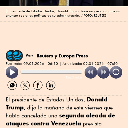
El presidente de Estados Unidos, Donald Trump, hace un gesto durante un
anuncio sobre las políticas de su administración.
FOTO: REUTERS
Reuters
y Europa Press
Por:
Publicado:
09.01.2026 - 06:10
Actualizado:
09.01.2026 - 07:50
ReadSpeaker
Compartir
Compartir
Compartir
Compartir
por
por
por
por
WhatsApp
Twitter
Facebook
Linkedin
Donald
El presidente de Estados Unidos,
Trump
, dijo la mañana de este viernes que
segunda oleada ⁠de
había cancelado una
ataques contra Venezuela
prevista