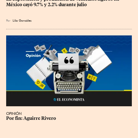
México cayó 9.7% y 2.2% durante julio
Por
Lilia González
OPINIÓN
Por fin: Aguirre Rivero