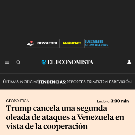
SUSCRÍBETE
NEWSLETTER
ANÚNCIATE
CONTRIBUCIONES
$1.99 DIARIOS
INI
El
SES
Economista
ÚLTIMAS NOTICIAS
TENDENCIAS:
REPORTES TRIMESTRALES
REVISIÓN 
3:00 min
GEOPOLÍTICA
Lectura
Trump cancela una segunda
oleada de ataques a Venezuela en
vista de la cooperación