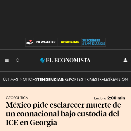
SUSCRÍBETE
NEWSLETTER
ANÚNCIATE
CONTRIBUCIONES
$1.99 DIARIOS
INI
El
SES
Economista
ÚLTIMAS NOTICIAS
TENDENCIAS:
REPORTES TRIMESTRALES
REVISIÓN 
2:00 min
GEOPOLÍTICA
Lectura
México pide esclarecer muerte de
un connacional bajo custodia del
ICE en Georgia