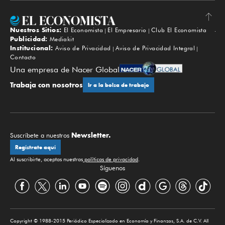
Nuestros Sitios:
El Economista
El Empresario
Club El Economista
Subir
Publicidad:
Mediakit
Institucional:
Aviso de Privacidad
Aviso de Privacidad Integral
Contacto
Una empresa de Nacer Global
Trabaja con nosotros
Ir a la bolsa de trabajo
Newsletter.
Suscríbete a nuestros
Regístrate aquí
Al suscribirte, aceptas nuestras
políticas de privacidad
.
Síguenos
Copyright © 1988-2015 Periódico Especializado en Economía y Finanzas, S.A. de C.V. All