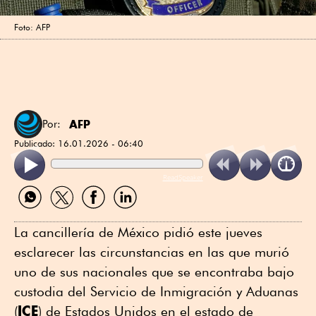
Foto: AFP
AFP
Por:
Publicado:
16.01.2026 - 06:40
ReadSpeaker
Compartir
Compartir
Compartir
Compartir
por
por
por
por
WhatsApp
Twitter
Facebook
Linkedin
La cancillería de México pidió este jueves
esclarecer las circunstancias en las que murió
uno de sus nacionales que se encontraba bajo
custodia del Servicio de Inmigración y Aduanas
ICE
(
) de Estados Unidos en el estado de