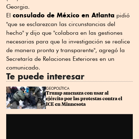
Georgia.
consulado de México en Atlanta
El
pidió
"que se esclarezcan las circunstancias del
hecho" y dijo que "colabora en las gestiones
necesarias para que la investigación se realice
de manera pronta y transparente", agregó la
Secretaría de Relaciones Exteriores en un
comunicado.
Te puede interesar
GEOPOLÍTICA
Trump amenaza con usar al 
ejército por las protestas contra el 
ICE en Minnesota