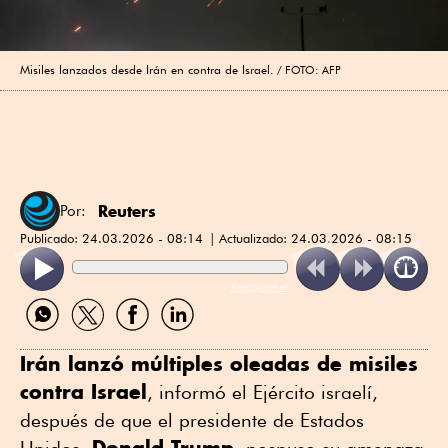
Misiles lanzados desde Irán en contra de Israel.
FOTO: AFP
Reuters
Por:
Publicado:
24.03.2026 - 08:14
Actualizado:
24.03.2026 - 08:15
ReadSpeaker
Compartir
Compartir
Compartir
Compartir
por
por
por
por
WhatsApp
Twitter
Facebook
Linkedin
Irán lanzó múltiples oleadas de misiles
contra Israel
, informó el Ejército israelí,
después de que el presidente de Estados
Donald Trump
Unidos,
, pospuso su amenaza