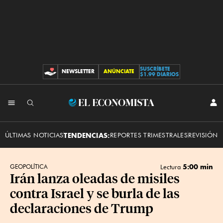
SUSCRÍBETE
NEWSLETTER
ANÚNCIATE
CONTRIBUCIONES
$1.99 DIARIOS
INI
El
SES
Economista
ÚLTIMAS NOTICIAS
TENDENCIAS:
REPORTES TRIMESTRALES
REVISIÓN 
5:00 min
GEOPOLÍTICA
Lectura
Irán lanza oleadas de misiles
contra Israel y se burla de las
declaraciones de Trump