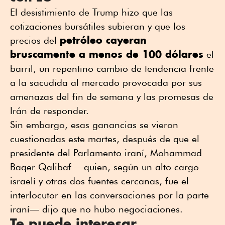
El desistimiento de Trump hizo que las
cotizaciones bursátiles subieran y que los
petróleo cayeran
precios del
bruscamente a menos de 100 dólares
el
barril, un repentino cambio de tendencia frente
a la sacudida al mercado provocada por sus
amenazas del fin de semana y las promesas de
Irán de responder.
Sin embargo, esas ganancias se vieron
cuestionadas este martes, después de que el
presidente del Parlamento iraní, Mohammad
Baqer Qalibaf —quien, según un alto cargo
israelí y otras dos fuentes cercanas, fue el
interlocutor en las conversaciones por la parte
iraní— dijo que no hubo negociaciones.
Te puede interesar