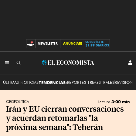
SUSCRÍBETE
NEWSLETTER
ANÚNCIATE
CONTRIBUCIONES
$1.99 DIARIOS
INI
El
SES
Economista
ÚLTIMAS NOTICIAS
TENDENCIAS:
REPORTES TRIMESTRALES
REVISIÓN 
3:00 min
GEOPOLÍTICA
Lectura
Irán y EU cierran conversaciones
y acuerdan retomarlas "la
próxima semana": Teherán