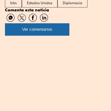
Irán
Estados Unidos
Diplomacia
Comenta esta noticia
Compartir
Compartir
Compartir
Compartir
por
por
por
por
WhatsApp
Twitter
Facebook
Linkedin
Ver comentarios