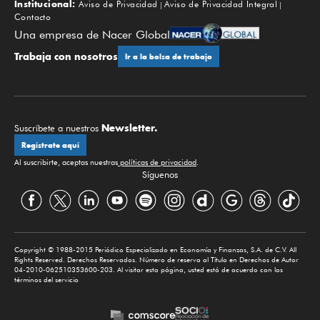
Institucional:
Aviso de Privacidad
Aviso de Privacidad Integral
Contacto
Una empresa de Nacer Global
Trabaja con nosotros
Ir a la bolsa de trabajo
Newsletter.
Suscríbete a nuestros
Regístrate aquí
Al suscribirte, aceptas nuestras
políticas de privacidad
.
Síguenos
Copyright © 1988-2015 Periódico Especializado en Economía y Finanzas, S.A. de C.V. All
Rights Reserved. Derechos Reservados. Número de reserva al Título en Derechos de Autor
04-2010-062510353600-203. Al visitar esta página, usted está de acuerdo con los
términos del servicio