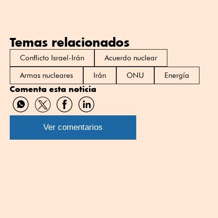
Temas relacionados
Conflicto Israel-Irán
Acuerdo nuclear
Armas nucleares
Irán
ONU
Energía
Comenta esta noticia
Compartir
Compartir
Compartir
Compartir
por
por
por
por
WhatsApp
Twitter
Facebook
Linkedin
Ver comentarios