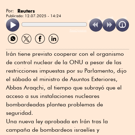
Reuters
Por:
Publicado:
12.07.2025 - 14:24
ReadSpeaker
Compartir
Compartir
Compartir
Compartir
por
por
por
por
WhatsApp
Twitter
Facebook
Linkedin
Irán tiene previsto cooperar con el organismo
de control nuclear de la ONU a pesar de las
restricciones impuestas por su Parlamento, dijo
el sábado el ministro de Asuntos Exteriores,
Abbas Araqchi, al tiempo que subrayó que el
acceso a sus instalaciones nucleares
bombardeadas plantea problemas de
seguridad.
Una nueva ley aprobada en Irán tras la
campaña de bombardeos israelíes y