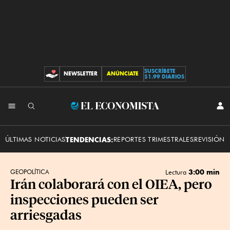
SUSCRÍBETE
NEWSLETTER
ANÚNCIATE
CONTRIBUCIONES
$1.99 DIARIOS
INI
El
SES
Economista
ÚLTIMAS NOTICIAS
TENDENCIAS:
REPORTES TRIMESTRALES
REVISIÓN 
3:00 min
GEOPOLÍTICA
Lectura
Irán colaborará con el OIEA, pero
inspecciones pueden ser
arriesgadas