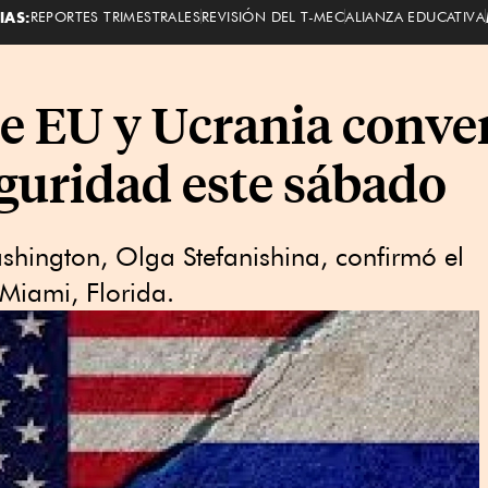
IAS:
REPORTES TRIMESTRALES
REVISIÓN DEL T-MEC
ALIANZA EDUCATIVA
e EU y Ucrania conve
eguridad este sábado
hington, Olga Stefanishina, confirmó el
 Miami, Florida.