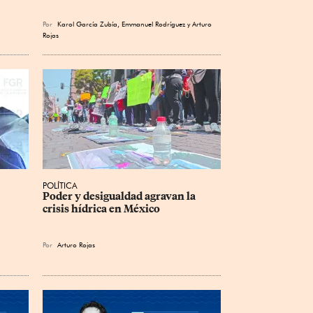
Por
Karol García Zubía
,
Emmanuel Rodríguez
y
Arturo
Rojas
POLÍTICA
 
Poder y desigualdad agravan la 
crisis hídrica en México
Por
Arturo Rojas