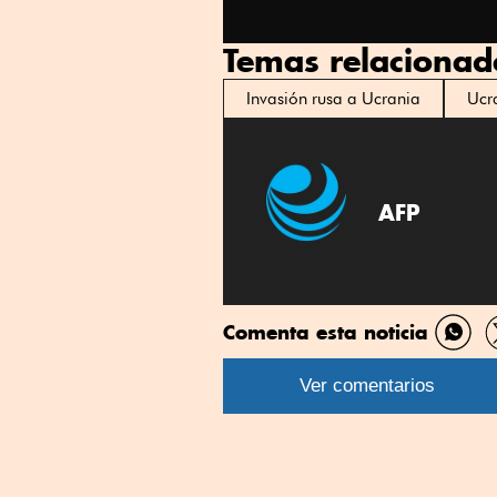
Temas relacionad
Invasión rusa a Ucrania
Ucr
AFP
Comenta esta noticia
Comp
por
Ver comentarios
What