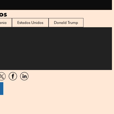
os
ania
Estados Unidos
Donald Trump
artir
Compartir
Compartir
Compartir
por
por
por
sApp
Twitter
Facebook
Linkedin