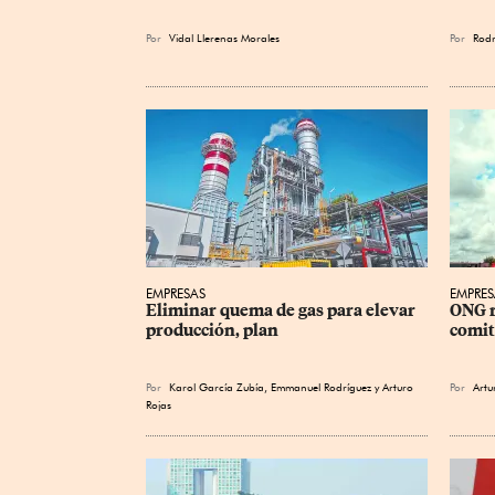
Por
Vidal Llerenas Morales
Por
Rodr
EMPRESAS
EMPRES
Eliminar quema de gas para elevar 
ONG r
producción, plan
comit
Por
Karol García Zubía
,
Emmanuel Rodríguez
y
Arturo
Por
Artu
Rojas