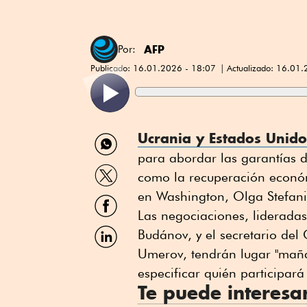
AFP
Por:
Publicado:
16.01.2026 - 18:07
Actualizado:
16.01.
Compartir
Ucrania y Estados Unido
por
para abordar las garantías d
WhatsApp
Compartir
como la recuperación económ
por
Twitter
en Washington, Olga Stefani
Compartir
por
Las negociaciones, lideradas 
Facebook
Compartir
Budánov, y el secretario de
por
Umerov, tendrán lugar "maña
Linkedin
especificar quién participar
Te puede interesa