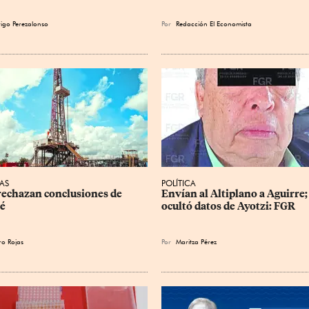
igo Perezalonso
Por
Redacción El Economista
AS
POLÍTICA
echazan conclusiones de 
Envían al Altiplano a Aguirre;
é
ocultó datos de Ayotzi: FGR
ro Rojas
Por
Maritza Pérez