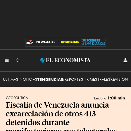
SUSCRÍBETE
NEWSLETTER
ANÚNCIATE
CONTRIBUCIONES
$1.99 DIARIOS
INI
El
SES
Economista
ÚLTIMAS NOTICIAS
TENDENCIAS:
REPORTES TRIMESTRALES
REVISIÓN 
1:00 min
GEOPOLÍTICA
Lectura
Fiscalía de Venezuela anuncia
excarcelación de otros 413
detenidos durante
manifestaciones postelectorales