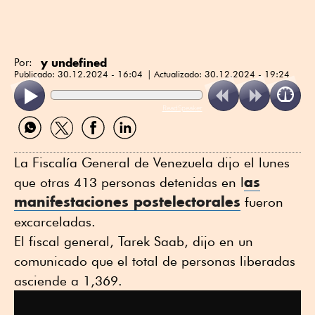
y undefined
Por:
Publicado:
30.12.2024 - 16:04
Actualizado:
30.12.2024 - 19:24
ReadSpeaker
Compartir
Compartir
Compartir
Compartir
por
por
por
por
WhatsApp
Twitter
Facebook
Linkedin
La Fiscalía General de Venezuela dijo el lunes
as
que otras 413 personas detenidas en l
manifestaciones postelectorales
fueron
excarceladas.
El fiscal general, Tarek Saab, dijo en un
comunicado que el total de personas liberadas
asciende a 1,369.