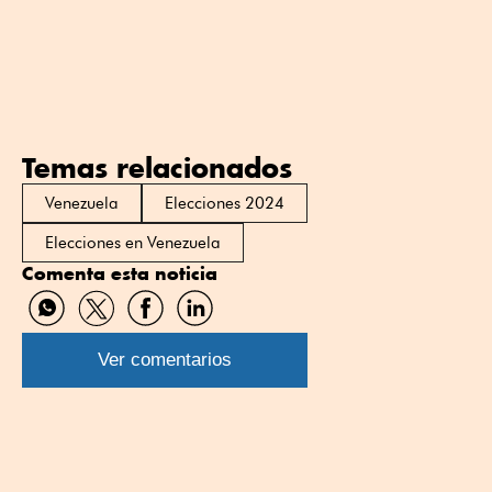
Temas relacionados
Venezuela
Elecciones 2024
Elecciones en Venezuela
Comenta esta noticia
Compartir
Compartir
Compartir
Compartir
por
por
por
por
WhatsApp
Twitter
Facebook
Linkedin
Ver comentarios