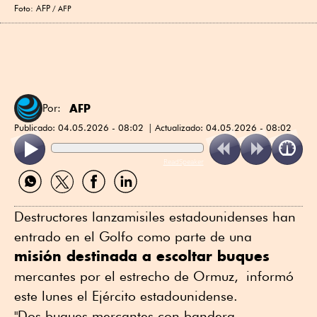
Foto: AFP
AFP
AFP
Por:
Publicado:
04.05.2026 - 08:02
Actualizado:
04.05.2026 - 08:02
ReadSpeaker
Compartir
Compartir
Compartir
Compartir
por
por
por
por
WhatsApp
Twitter
Facebook
Linkedin
Destructores lanzamisiles estadounidenses han
entrado en el Golfo como parte de una
misión destinada a escoltar buques
mercantes por el estrecho de Ormuz, informó
este lunes el Ejército estadounidense.
"Dos buques mercantes con bandera