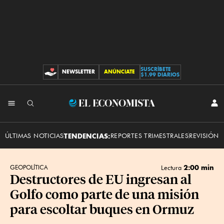
SUSCRÍBETE
NEWSLETTER
ANÚNCIATE
CONTRIBUCIONES
$1.99 DIARIOS
INI
El
SES
Economista
ÚLTIMAS NOTICIAS
TENDENCIAS:
REPORTES TRIMESTRALES
REVISIÓN 
2:00 min
GEOPOLÍTICA
Lectura
Destructores de EU ingresan al
Golfo como parte de una misión
para escoltar buques en Ormuz