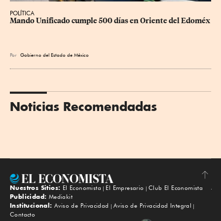
POLÍTICA
Mando Unificado cumple 500 días en Oriente del Edoméx
Por
Gobierno del Estado de México
Noticias Recomendadas
Nuestros Sitios:
El Economista
El Empresario
Club El Economista
Subir
Publicidad:
Mediakit
Institucional:
Aviso de Privacidad
Aviso de Privacidad Integral
Contacto