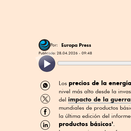
Europa Press
Por:
Publicado:
28.04.2026 - 09:48
Compartir
precios de la energí
Los
por
nivel más alto desde la inv
WhatsApp
Compartir
impacto de la guerr
del
por
Twitter
mundiales de productos bási
Compartir
por
la última edición del inform
Facebook
Compartir
productos básicos'
.
por