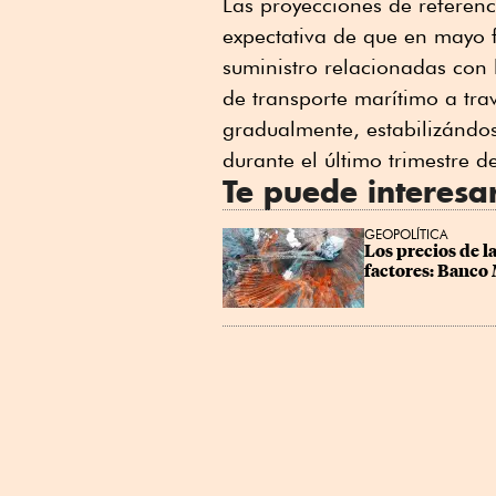
Las proyecciones de referenci
Linkedin
expectativa de que en mayo fi
suministro relacionadas con 
de transporte marítimo a tr
gradualmente, estabilizándos
durante el último trimestre d
Te puede interesa
GEOPOLÍTICA
Los precios de la
factores: Banco