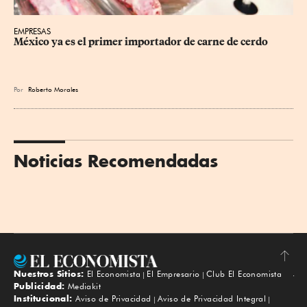
EMPRESAS
México ya es el primer importador de carne de cerdo
Por
Roberto Morales
Noticias Recomendadas
Nuestros Sitios:
El Economista
El Empresario
Club El Economista
Subir
Publicidad:
Mediakit
Institucional:
Aviso de Privacidad
Aviso de Privacidad Integral