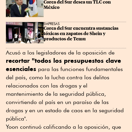
Corea del Sur desea un TLC con 
México
EMPRESAS
Corea del Sur encuentra sustancias 
tóxicas en zapatos de Shein y 
productos de Temu
Acusó a los legisladores de la oposición de
recortar "todos los presupuestos clave
esenciales
para las funciones fundamentales
del país, como la lucha contra los delitos
relacionados con las drogas y el
mantenimiento de la seguridad pública,
convirtiendo al país en un paraíso de las
drogas y en un estado de caos en la seguridad
pública".
Yoon continuó calificando a la oposición, que