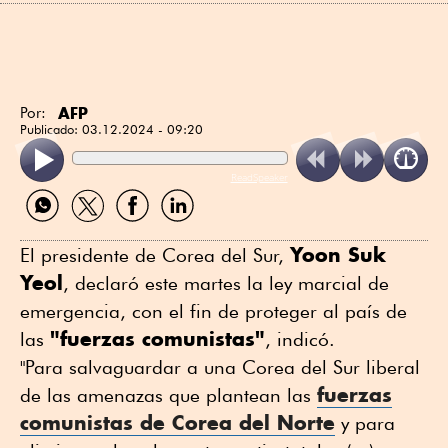
AFP
Por:
Publicado:
03.12.2024 - 09:20
ReadSpeaker
Compartir
Compartir
Compartir
Compartir
por
por
por
por
WhatsApp
Twitter
Facebook
Linkedin
Yoon Suk
El presidente de Corea del Sur,
Yeol
, declaró este martes la ley marcial de
emergencia, con el fin de proteger al país de
"fuerzas comunistas"
las
, indicó.
"Para salvaguardar a una Corea del Sur liberal
fuerzas
de las amenazas que plantean las
comunistas de Corea del Norte
y para