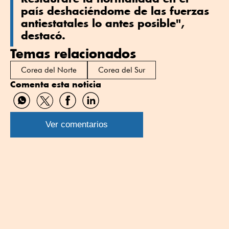
país deshaciéndome de las fuerzas
antiestatales lo antes posible",
destacó.
Temas relacionados
Corea del Norte
Corea del Sur
Comenta esta noticia
Compartir
Compartir
Compartir
Compartir
por
por
por
por
WhatsApp
Twitter
Facebook
Linkedin
Ver comentarios