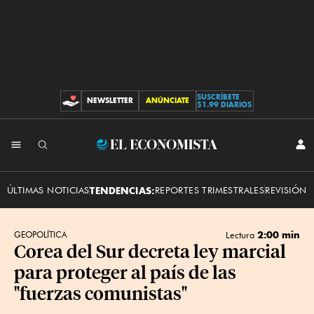
SUSCRÍBETE
NEWSLETTER
ANÚNCIATE
CONTRIBUCIONES
$1.99 DIARIOS
INI
El
SES
Economista
ÚLTIMAS NOTICIAS
TENDENCIAS:
REPORTES TRIMESTRALES
REVISIÓN 
2:00 min
GEOPOLÍTICA
Lectura
Corea del Sur decreta ley marcial
para proteger al país de las
"fuerzas comunistas"