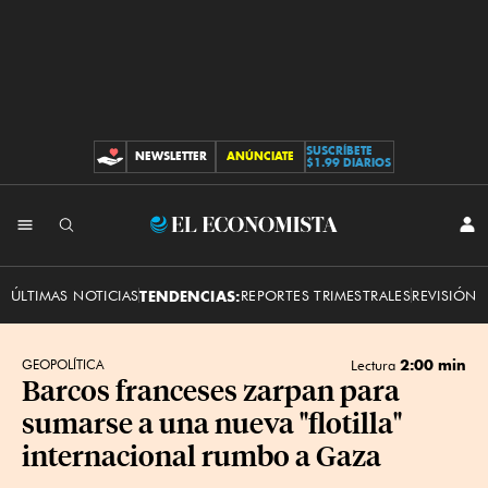
SUSCRÍBETE
NEWSLETTER
ANÚNCIATE
CONTRIBUCIONES
$1.99 DIARIOS
INI
El
SES
Economista
ÚLTIMAS NOTICIAS
TENDENCIAS:
REPORTES TRIMESTRALES
REVISIÓN 
2:00 min
GEOPOLÍTICA
Lectura
Barcos franceses zarpan para
sumarse a una nueva "flotilla"
internacional rumbo a Gaza