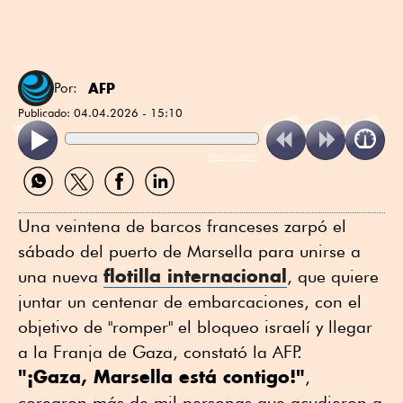
AFP
Por:
Publicado:
04.04.2026 - 15:10
ReadSpeaker
Compartir
Compartir
Compartir
Compartir
por
por
por
por
WhatsApp
Twitter
Facebook
Linkedin
Una veintena de barcos franceses zarpó el
sábado del puerto de Marsella para unirse a
flotilla internacional
una nueva
, que quiere
juntar un centenar de embarcaciones, con el
objetivo de "romper" el bloqueo israelí y llegar
a la Franja de Gaza, constató la AFP.
"¡Gaza, Marsella está contigo!"
,
corearon más de mil personas que acudieron a