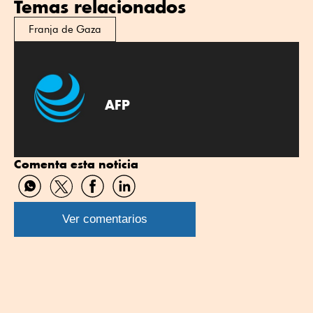
Temas relacionados
Franja de Gaza
AFP
Comenta esta noticia
Compartir
Compartir
Compartir
Compartir
por
por
por
por
WhatsApp
Twitter
Facebook
Linkedin
Ver comentarios