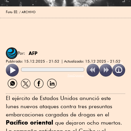
Foto EE:
ARCHIVO
AFP
Por:
Publicado:
15.12.2025 - 21:52
Actualizado:
15.12.2025 - 21:52
ReadSpeaker
Compartir
Compartir
Compartir
Compartir
por
por
por
por
WhatsApp
Twitter
Facebook
Linkedin
El ejército de Estados Unidos anunció este
lunes nuevos ataques contra tres presuntas
embarcaciones cargadas de drogas en el
Pacífico oriental
que dejaron ocho muertos.
La campaña antidroga en el Caribe y el