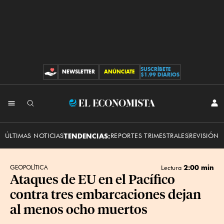
SUSCRÍBETE
NEWSLETTER
ANÚNCIATE
CONTRIBUCIONES
$1.99 DIARIOS
INI
El
SES
Economista
ÚLTIMAS NOTICIAS
TENDENCIAS:
REPORTES TRIMESTRALES
REVISIÓN 
2:00 min
GEOPOLÍTICA
Lectura
Ataques de EU en el Pacífico
contra tres embarcaciones dejan
al menos ocho muertos