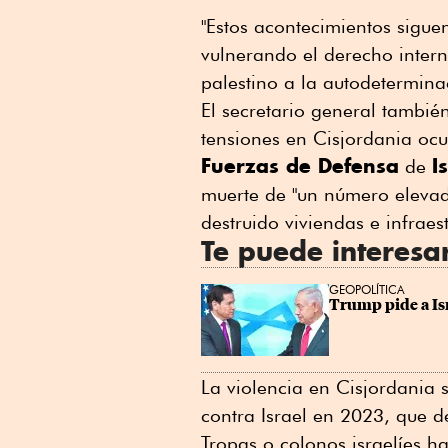
"Estos acontecimientos siguen
vulnerando el derecho inter
palestino a la autodeterminac
El secretario general tambié
tensiones en Cisjordania ocu
Fuerzas de Defensa
I
de
muerte de "un número elevad
destruido viviendas e infraes
Te puede interesa
GEOPOLÍTICA
Trump pide a Isr
La violencia en Cisjordania
contra Israel en 2023, que 
Tropas o colonos israelíes 