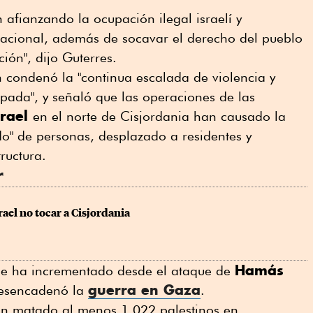
 afianzando la ocupación ilegal israelí y
nacional, además de socavar el derecho del pueblo
ión", dijo Guterres.
n condenó la "continua escalada de violencia y
pada", y señaló que las operaciones de las
srael
en el norte de Cisjordania han causado la
o" de personas, desplazado a residentes y
tructura.
r
ael no tocar a Cisjordania
Hamás
 se ha incrementado desde el ataque de
guerra en Gaza
desencadenó la
.
han matado al menos 1,022 palestinos en