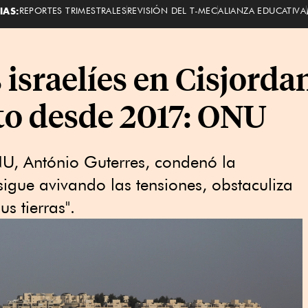
IAS:
REPORTES TRIMESTRALES
REVISIÓN DEL T-MEC
ALIANZA EDUCATIVA
israelíes en Cisjorda
lto desde 2017: ONU
NU, António Guterres, condenó la
sigue avivando las tensiones, obstaculiza
us tierras".