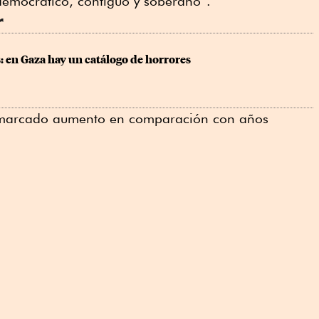
emocrático, contiguo y soberano”.
r
: en Gaza hay un catálogo de horrores
un marcado aumento en comparación con años