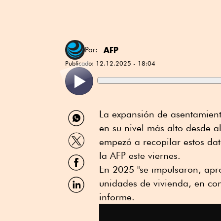
AFP
Por:
Publicado:
12.12.2025 - 18:04
Compartir
La expansión de asentamient
por
en su nivel más alto desde 
WhatsApp
Compartir
empezó a recopilar estos dat
por
Twitter
la AFP este viernes.
Compartir
por
En 2025 "se impulsaron, apr
Facebook
Compartir
unidades de vivienda, en co
por
informe.
Linkedin