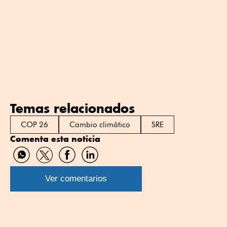
Temas relacionados
COP 26
Cambio climático
SRE
Comenta esta noticia
Compartir
Compartir
Compartir
Compartir
por
por
por
por
WhatsApp
Twitter
Facebook
Linkedin
Ver comentarios