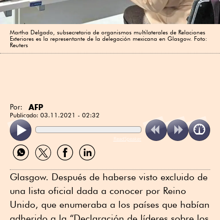
Martha Delgado, subsecretaria de organismos multilaterales de Relaciones
Exteriores es la representante de la delegación mexicana en Glasgow. Foto:
Reuters
AFP
Por:
Publicado:
03.11.2021 - 02:32
ReadSpeaker
Compartir
Compartir
Compartir
Compartir
por
por
por
por
WhatsApp
Twitter
Facebook
Linkedin
Glasgow. Después de haberse visto excluido de
una lista oficial dada a conocer por Reino
Unido, que enumeraba a los países que habían
adherido a la “Declaración de líderes sobre los