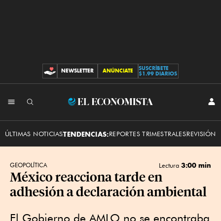
SUSCRÍBETE
NEWSLETTER
ANÚNCIATE
CONTRIBUCIONES
$1.99 DIARIOS
INI
El
SES
Economista
ÚLTIMAS NOTICIAS
TENDENCIAS:
REPORTES TRIMESTRALES
REVISIÓN 
3:00 min
GEOPOLÍTICA
Lectura
México reacciona tarde en
adhesión a declaración ambiental
El Gobierno de AMLO no se encontraba