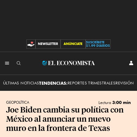
SUSCRÍBETE
NEWSLETTER
ANÚNCIATE
CONTRIBUCIONES
$1.99 DIARIOS
INI
El
SES
Economista
ÚLTIMAS NOTICIAS
TENDENCIAS:
REPORTES TRIMESTRALES
REVISIÓN 
3:00 min
GEOPOLÍTICA
Lectura
Joe Biden cambia su política con
México al anunciar un nuevo
muro en la frontera de Texas