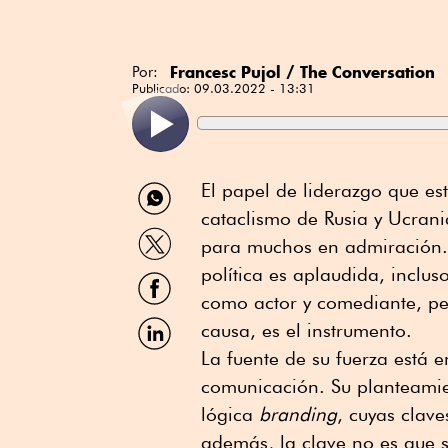
Francesc Pujol / The Conversation
Por:
Publicado:
09.03.2022 - 13:31
Compartir
El papel de liderazgo que e
por
cataclismo de Rusia y Ucran
WhatsApp
Compartir
para muchos en admiración.
por
Twitter
política es aplaudida, inclus
Compartir
por
como actor y comediante, per
Facebook
Compartir
causa, es el instrumento.
por
La fuente de su fuerza está 
Linkedin
comunicación. Su planteamie
lógica
branding
, cuyas clave
además, la clave no es que se