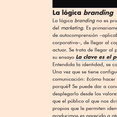
La lógica
branding
La lógica
branding
no es pri
del
marketing
. Es primariam
de autocomprensión –aplicab
corporativa–, de llegar al c
actuar. Se trata de llegar a
La clave es el 
su ensayo
Entendida la identidad, se c
Una vez que se tiene config
comunicación: ¿cómo hacer p
porqué? Se puede dar a cono
desplegarlo desde los valore
que el público al que nos di
propios que le permiten iden
producimos es parecido a ot