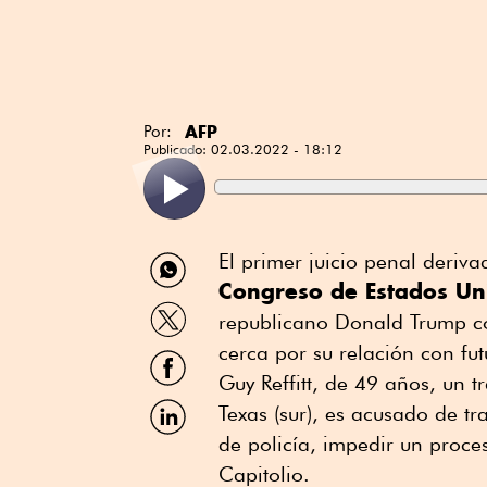
AFP
Por:
Publicado:
02.03.2022 - 18:12
Compartir
El primer juicio penal deriv
por
Congreso de Estados Un
WhatsApp
Compartir
republicano Donald Trump co
por
Twitter
cerca por su relación con fut
Compartir
por
Guy Reffitt, de 49 años, un t
Facebook
Compartir
Texas (sur), es acusado de t
por
de policía, impedir un proceso
Linkedin
Capitolio.