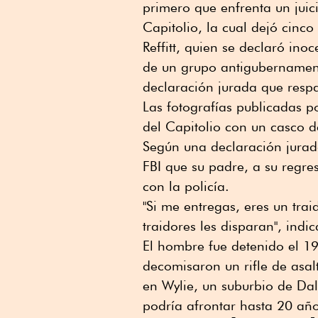
primero que enfrenta un juic
Capitolio, la cual dejó cinco 
Reffitt, quien se declaró ino
de un grupo antigubernament
declaración jurada que respa
Las fotografías publicadas po
del Capitolio con un casco d
Según una declaración jurada,
FBI que su padre, a su regr
con la policía.
"Si me entregas, eres un traid
traidores les disparan", indica
El hombre fue detenido el 19
decomisaron un rifle de asal
en Wylie, un suburbio de Da
podría afrontar hasta 20 años