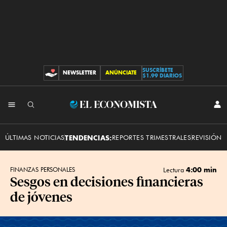
SUSCRÍBETE
NEWSLETTER
ANÚNCIATE
CONTRIBUCIONES
$1.99 DIARIOS
INI
El
SES
Economista
ÚLTIMAS NOTICIAS
TENDENCIAS:
REPORTES TRIMESTRALES
REVISIÓN 
4:00 min
FINANZAS PERSONALES
Lectura
Sesgos en decisiones financieras
de jóvenes