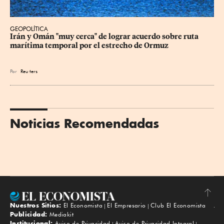
GEOPOLÍTICA
Irán y Omán "muy cerca" de lograr acuerdo sobre ruta 
marítima temporal por el estrecho de Ormuz
Por
Reu
ters
Noticias Recomendadas
Nuestros Sitios:
El Economista
El Empresario
Club El Economista
Subir
Publicidad:
Mediakit
Institucional:
Aviso de Privacidad
Aviso de Privacidad Integral