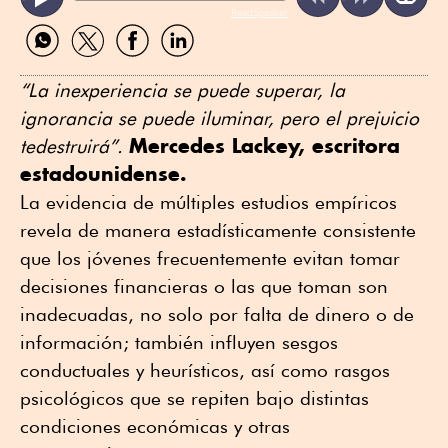
ReadSpeaker
Compartir
Compartir
Compartir
Compartir
por
por
por
por
WhatsApp
Twitter
Facebook
Linkedin
“La inexperiencia se puede superar, la
ignorancia se puede iluminar, pero el prejuicio
Mercedes Lackey, escritora
tedestruirá”.
estadounidense.
La evidencia de múltiples estudios empíricos
revela de manera estadísticamente consistente
que los jóvenes frecuentemente evitan tomar
decisiones financieras o las que toman son
inadecuadas, no solo por falta de dinero o de
información; también influyen sesgos
conductuales y heurísticos, así como rasgos
psicológicos que se repiten bajo distintas
condiciones económicas y otras