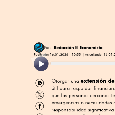
Redacción El Economista
Por:
Publicado:
16.01.2026 - 10:55
Actualizado:
16.01.
Compartir
extensión de
Otorgar una
por
útil para respaldar financier
WhatsApp
Compartir
que las personas cercanas t
por
Twitter
emergencias o necesidades c
Compartir
por
responsabilidad significativa 
Facebook
Compartir