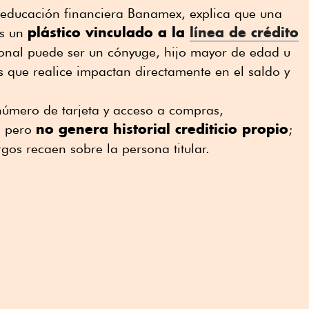
e educación financiera Banamex, explica que una
plástico vinculado a la
línea de crédito
es un
ional puede ser un cónyuge, hijo mayor de edad u
os que realice impactan directamente en el saldo y
.
 número de tarjeta y acceso a compras,
no genera historial crediticio propio
, pero
;
gos recaen sobre la persona titular.