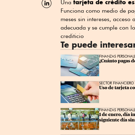
tarjeta de crédito 
Una
por
Funciona como medio de pag
Linkedin
meses sin intereses, acceso 
adecuada y se cumple con los
crediticio
Te puede interesa
FINANZAS PERSONAL
¿Cuánto pagas de
SECTOR FINANCIERO
Uso de tarjeta 
FINANZAS PERSONAL
1 de enero, día i
siguiente día sin