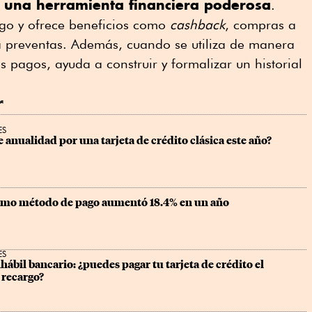
es una herramienta financiera poderosa
.
o y ofrece beneficios como
cashback
, compras a
a preventas. Además, cuando se utiliza de manera
 pagos, ayuda a construir y formalizar un historial
r
ES
 anualidad por una tarjeta de crédito clásica este año?
como método de pago aumentó 18.4% en un año
ES
nhábil bancario: ¿puedes pagar tu tarjeta de crédito el 
 recargo?