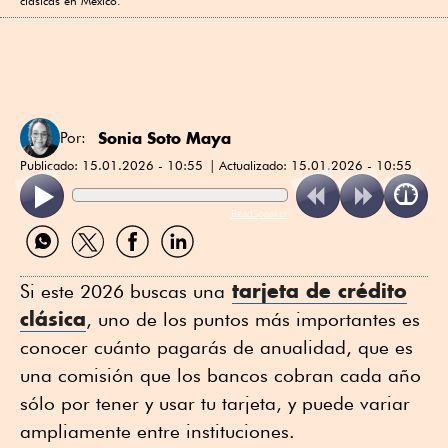
clásicas en México.
Sonia Soto Maya
Por:
Publicado:
15.01.2026 - 10:55
Actualizado:
15.01.2026 - 10:55
ReadSpeaker
Compartir
Compartir
Compartir
Compartir
por
por
por
por
WhatsApp
Twitter
Facebook
Linkedin
tarjeta de crédito
Si este 2026 buscas una
clásica
, uno de los puntos más importantes es
conocer cuánto pagarás de anualidad, que es
una comisión que los bancos cobran cada año
sólo por tener y usar tu tarjeta, y puede variar
ampliamente entre instituciones.