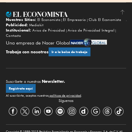
Nuestros Sitios:
El Economista
El Empresario
Club El Economista
Subir
Publicidad:
Mediakit
Institucional:
Aviso de Privacidad
Aviso de Privacidad Integral
Contacto
Una empresa de Nacer Global
Trabaja con nosotros
Ir a la bolsa de trabajo
Newsletter.
Suscríbete a nuestros
Regístrate aquí
Al suscribirte, aceptas nuestras
políticas de privacidad
.
Síguenos
Copyright © 1988-2015 Periódico Especializado en Economía y Finanzas, S.A. de C.V. All