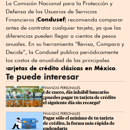
La Comisión Nacional para la Protección y
Defensa de los Usuarios de Servicios
Condusef
Financieros (
) recomienda comparar
antes de contratar cualquier tarjeta, ya que las
diferencias pueden llegar a cientos de pesos
anuales. En su herramienta “Revisa, Compara y
Decide”, la Condusef publica periódicamente
los costos de anualidad de las principales
arjetas de crédito clásicas en México
t
.
Te puede interesar
FINANZAS PERSONALES
1 de enero, día inhábil bancario: 
¿puedes pagar tu tarjeta de crédito 
el siguiente día sin recargo?
FINANZAS PERSONALES
Pagar sólo el mínimo de tu tarjeta 
de crédito, la forma más rápida de 
endeudarte