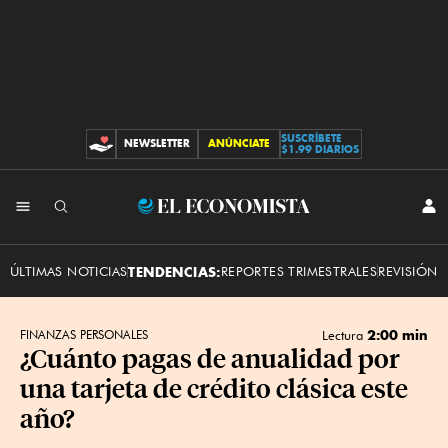
SUSCRÍBETE
NEWSLETTER
ANÚNCIATE
CONTRIBUCIONES
$1.99 DIARIOS
INI
El
SES
Economista
ÚLTIMAS NOTICIAS
TENDENCIAS:
REPORTES TRIMESTRALES
REVISIÓN 
2:00 min
FINANZAS PERSONALES
Lectura
¿Cuánto pagas de anualidad por
una tarjeta de crédito clásica este
año?